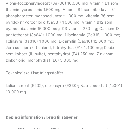
Alpha-tocopherylacetat (3a700) 10.000 mg; Vitamin B1 som
thiaminhydrochlorid 1.500 mg; Vitamin B2 som riboflavin-5´-
phosphatester, monosodiumsalt 1.000 mg; Vitamin B6 som
pyridoxinhydrochlorid (3a381) 1.000 mg; Vitamin B12 som
cyanocobalamin 15.000 mcg; K3 vitamin 250 mg; Calcium-D-
pantothenat (3a841) 1.000 mg; Niacinamid (3a315) 1.000 mg;
Folinsyre (3a316) 1.000 mg; L-carnitin (3a910) 12.000 mg;
Jern som jern (II) chlorid, tetrahydrat (E1) 4.400 mg; Kobber
som kobber (II) sulfat, pentahydrat (E4) 250 mg; Zink som
zinkchlorid, monohydrat (E6) 5.000 mg
Teknologiske tilsætningsstoffer:
kaliumsorbat (E202), citronsyre (E330); Natriumcorbat (1b301)
10.000 mg.
Doping information / brug til stævner