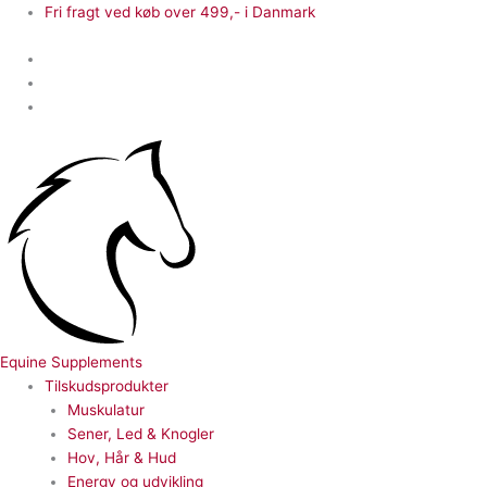
Gå
Multi
Fri fragt ved køb over 499,- i Danmark
til
Cover
indholdet
antal
Equine Supplements
Tilskudsprodukter
Muskulatur
Sener, Led & Knogler
Hov, Hår & Hud
Energy og udvikling