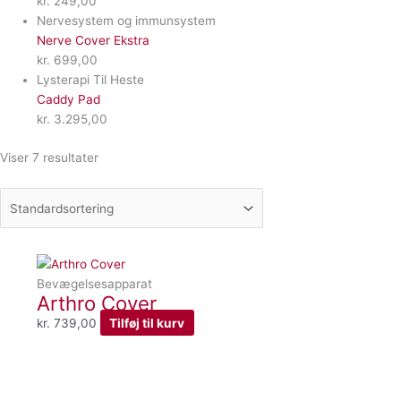
kr.
249,00
Nervesystem og immunsystem
Nerve Cover Ekstra
kr.
699,00
Lysterapi Til Heste
Caddy Pad
kr.
3.295,00
Viser 7 resultater
Bevægelsesapparat
Arthro Cover
kr.
739,00
Tilføj til kurv
Prisinterval:
Dette
kr. 329,00
vare
til
har
kr. 729,00
flere