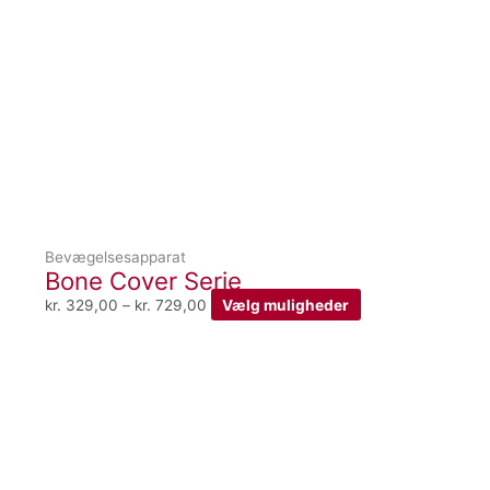
varianter.
Mulighederne
kan
vælges
på
varesiden
Bevægelsesapparat
Bone Cover Serie
kr.
329,00
–
kr.
729,00
Vælg muligheder