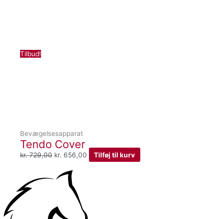
pris
pris
var:
er:
kr. 729,00.
kr. 656,00.
Tilbud!
Bevægelsesapparat
Tendo Cover
kr.
729,00
kr.
656,00
Tilføj til kurv