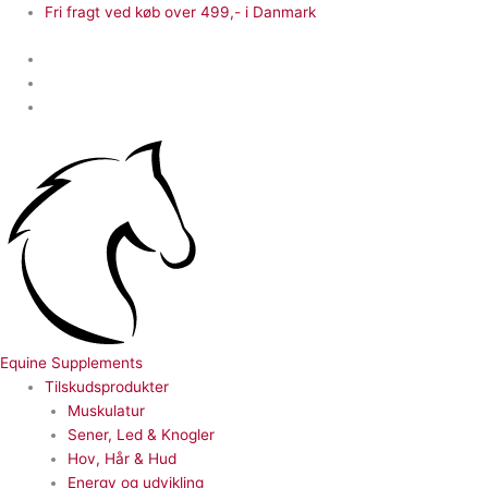
Gå
Fri fragt ved køb over 499,- i Danmark
til
indholdet
Equine Supplements
Tilskudsprodukter
Muskulatur
Sener, Led & Knogler
Hov, Hår & Hud
Energy og udvikling