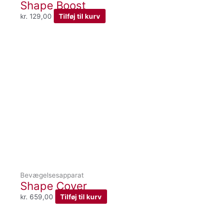
Shape Boost
kr.
129,00
Tilføj til kurv
Bevægelsesapparat
Shape Cover
kr.
659,00
Tilføj til kurv
Den
Den
oprindelige
aktuelle