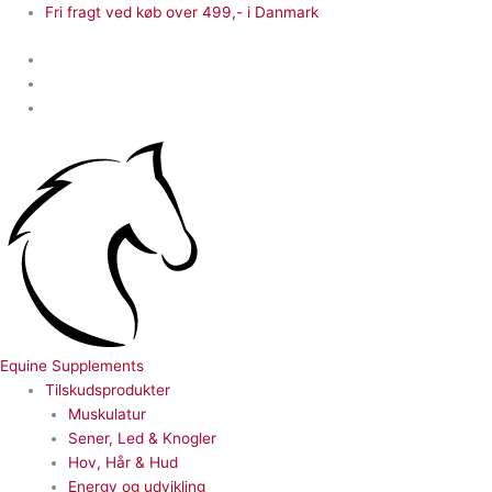
Gå
Fri fragt ved køb over 499,- i Danmark
til
indholdet
Equine Supplements
Tilskudsprodukter
Muskulatur
Sener, Led & Knogler
Hov, Hår & Hud
Energy og udvikling