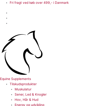
Gå
Pulmo
Fri fragt ved køb over 499,- i Danmark
til
Cover
indholdet
antal
Equine Supplements
Tilskudsprodukter
Muskulatur
Sener, Led & Knogler
Hov, Hår & Hud
Energy og udvikling