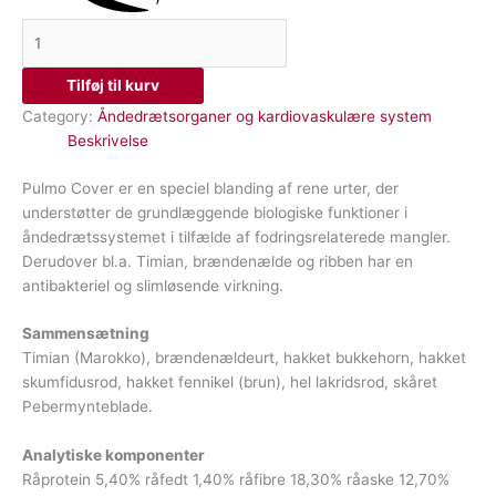
Tilføj til kurv
Category:
Åndedrætsorganer og kardiovaskulære system
Beskrivelse
Pulmo Cover er en speciel blanding af rene urter, der
understøtter de grundlæggende biologiske funktioner i
åndedrætssystemet i tilfælde af fodringsrelaterede mangler.
Derudover bl.a. Timian, brændenælde og ribben har en
antibakteriel og slimløsende virkning.
Sammensætning
Timian (Marokko), brændenældeurt, hakket bukkehorn, hakket
skumfidusrod, hakket fennikel (brun), hel lakridsrod, skåret
Pebermynteblade.
Analytiske komponenter
Råprotein 5,40% råfedt 1,40% råfibre 18,30% råaske 12,70%