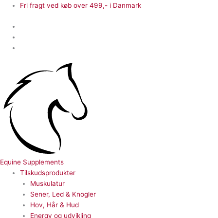
Gå
Fri fragt ved køb over 499,- i Danmark
til
indholdet
Equine Supplements
Tilskudsprodukter
Muskulatur
Sener, Led & Knogler
Hov, Hår & Hud
Energy og udvikling